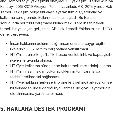
and Democracy” yaklaşımını onayladı. Bu yaklaşım üzerine Avrupa
Konseyi, 2015-2019 Aksiyon Planı’nı yayınladı. AB, 2014 yılında Hak
Temelli Yaklaşım belgesini yayınlayarak tüm dış̧ yardımlar ve
kalkınma süreçlerinde kullanılmasını amaçladı. Bu kararlar
sonucunda her türlü çalışmada kullanılmak üzere insan hakları
temelli bir yaklaşım geliştirildi. AB Hak Temelli Yaklaşımı’nın (HTY)
genel çerçevesi:
İnsan haklarının bölünmezliği, insan onuruna saygı, eşitlik
ilkelerinin HTY ile tüm çalışmalara yansıtılması.
HTY’nin, sahiplik, şeffaflık, hesap verilebilirlik ve kapsayıcılık
ilkeleri ile uyumlu olması.
HTY’yle kalkınma süreçlerine hak temelli metodoloji sunma.
HTY’nin insan hakları yükümlülüklerinin tüm taraflarca
taahhüt edilmesini sağlaması.
HTY’yle hakların herkese (no one left behind) arkada kimse
bırakılmadan ilkesi gereği uygulanması ile çoklu ayrımcılığın
ele alınmasına yardımcı olması.
5. HAKLARA DESTEK PROGRAMI