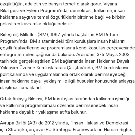
özgürlüğün, adaletin ve barışın temeli olarak görür. Viyana
Bildirgesi ve Eylem Programı’nda; demokrasi, kalkınma, insan
haklarına saygı ve temel özgürlüklerin birbirine bağlı ve birbirini
pekiştiren kavramlar olduğu belirtilir.
Birleşmiş Milletler (BM), 1997 yılında başlatılan BM Reform
Programı’nda, BM sistemindeki tüm kuruluşlara insan haklarını
çeşitli faaliyetlerine ve programlarına kendi koşulları çerçevesinde
entegre etmeleri çağrısında bulundu. Ardından, 3-5 Mayıs 2003
tarihinde gerçekleştirilen BM bağlamında İnsan Haklarına Dayalı
Yaklaşım Üzerine Kuruluşlararası Çalıştay’ında, BM kuruluşlarının
politikalarında ve uygulamalarında ortak olarak benimseyeceği
insan haklarına dayalı yaklaşım ile ilgili hususlar konusunda anlayışa
ulaşılması amaçlandı.
Ortak Anlayış̧ Bildirisi, BM kuruluşları tarafından kalkınma işbirliği
ve kalkınma programlaması özelinde benimsenecek insan
haklarına dayalı bir yaklaşıma atıfta bulunur.
Avrupa Birliği (AB) de 2012 yılında, “İnsan Hakları ve Demokrasi
için Stratejik çerçeve-EU Strategic Framework on Human Rights