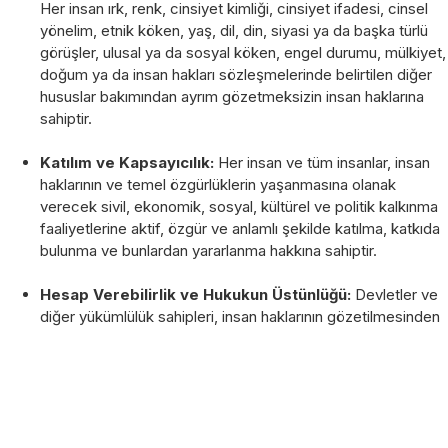
Her insan ırk, renk, cinsiyet kimliği, cinsiyet ifadesi, cinsel
yönelim, etnik köken, yaş, dil, din, siyasi ya da başka türlü
görüşler, ulusal ya da sosyal köken, engel durumu, mülkiyet,
doğum ya da insan hakları sözleşmelerinde belirtilen diğer
hususlar bakımından ayrım gözetmeksizin insan haklarına
sahiptir.
Katılım ve Kapsayıcılık:
Her insan ve tüm insanlar, insan
haklarının ve temel özgürlüklerin yaşanmasına olanak
verecek sivil, ekonomik, sosyal, kültürel ve politik kalkınma
faaliyetlerine aktif, özgür ve anlamlı şekilde katılma, katkıda
bulunma ve bunlardan yararlanma hakkına sahiptir.
Hesap Verebilirlik ve Hukukun Üstünlüğü:
Devletler ve
diğer yükümlülük sahipleri, insan haklarının gözetilmesinden
sorumludur. Bu hususta, insan hakları metinlerinde öngörülen
yasal normlara ve standartlara uymak zorundadırlar. Bunlara
uymadıkları takdirde, hak sahipleri hukuk kuralları ve
usullerine dayalı olarak yetkili bir mahkeme ya da diğer türlü
bir hakem karşısında uygun çözüm yollarını arama hakkına