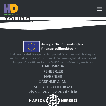
The page can’t be
found.
It looks like nothing was found at this location.
Haklara Destek Programı, Avrupa Birliği'nin finansal desteği ile
yürütülmektedir. İçeriğin sorumluluğu tamamıyla Haklara Destek
Programı'na aittir ve Avrupa Birliği'nin görüşlerini yansıtmaz.
HAKKIMIZDA
REHBERLER
HABERLER
ÖĞRENME ALANI
ŞEFFAFLIK POLITIKASI
KİŞİSEL VERİLER VE GİZLİLİK